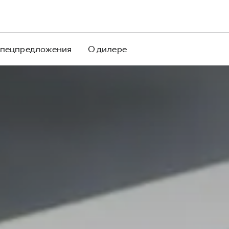
пецпредложения
О дилере