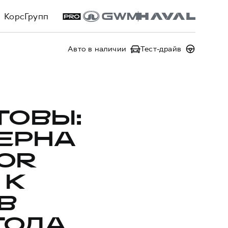
КорсГрупп
Авто в наличии
Тест-драйв
ТОВЫ:
ЕРНА
OR
 К
В
ГОДА