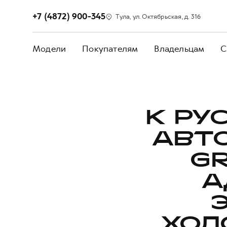
+7 (4872) 900-345
Тула, ул. Октябрьская, д. 316
Модели
Покупателям
Владельцам
С
К РУ
АВТ
G
А
ХОЛ